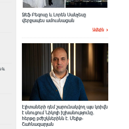
Ջեֆ Բեզոսը և Լորեն Սանչեսը
վերջապես ամուսնացան
Ավելին
ն և
Էլիտաների դեմ շարունակվող այս կռիվն
է սնուցում Նիկոլի իշխանությունը.
հերթը բժիշկներինն է. Մելիք-
Շահնազարյան