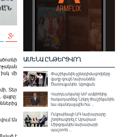
ԱՄԵՆԱ ԸՆԹԵՐՑՎՈՂ
գածոտնի
արչական
իսկ մի
Փաշինյանին չընդդիմացողները
վաղը գուցե նախանձեն
Ծառուկյանին. Աբովյան
մի, Տեր
Վարդևանյանը ԱԺ ամբիոնից
 վայրը։
հակադարձեց Նիկոլ Փաշինյանին․
աններից
նա սկանդալային հա ...
Ուկրաինայի ԱԳ նախարարը
շնորհավորել է Արարատ
վում են
Միրզոյանին նախարարի
պաշտոն ...
մնված է