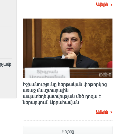
Ավելին
ւթյամբ
Իշխանությունը հերթական փոթորկից
առաջ մասշտաբային
ապատեղեկատվության մեծ դnզա է
ներարկում․ Աբրահամյան
Ավելին
Բոլորը