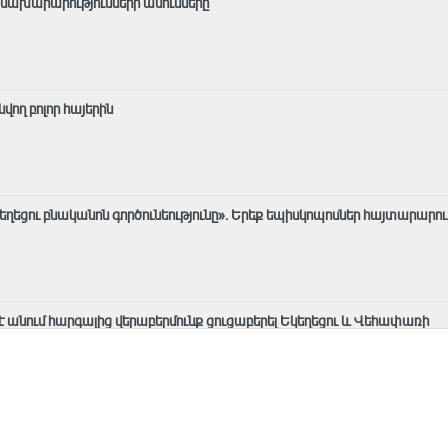
 նախարարությունների անունները
ող բոլոր հայերին
եղեցու բնականոն գործունեությունը»․ Երեք եպիսկոպոսներ հայտարարո
 է անում հարգալից վերաբերմունք ցուցաբերել Եկեղեցու և Վեհափառի