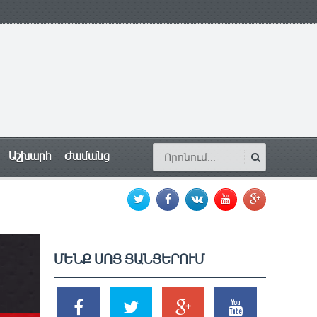
Աշխարհ
Ժամանց
ՄԵՆՔ ՍՈՑ ՑԱՆՑԵՐՈՒՄ
SHARES
TWEETS
SHARES
SHARES
2k
1.5k
203
620