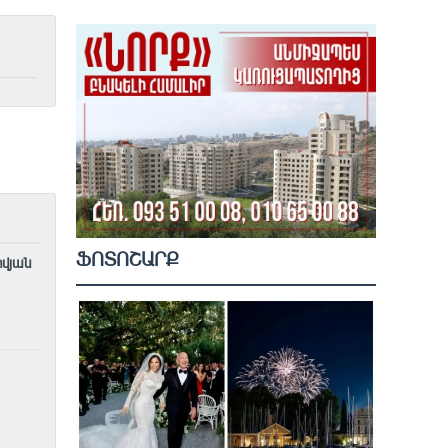
ՖՈՏՈՇԱՐՔ
ովյան