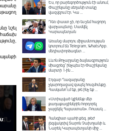
Ես, որ բարեգործություն էի անում,
ատարանը
Փաշինյանը սեղանի տակը
ընթացող
վազվզում էր․ Կա ...
Դեռ փաստ չի, որ ես չեմ հաջորդ
վարչապետը․ Սամվել
նը նշել
Կարապետյան
ր հաճախ
թյունը,
Առանց մարդու միջամտության
կոտրում են Telegram, WhatsApp․
մեդիափորձագետ ...
ալանքի
Լևոն Քոչարյանը ձայնագրություն
միացրեց՝ ինչպես էր Փաշինյանը
մարտի 1-ին ...
Էդգար Ղազարյանը
չկարողացավ զսպել հուզմունքը.
Հասկանո՞ւմ եք, թե ինչ եք ...
«Ստիպված կլինենք մեր
քաղաքացիներին հորդորել
չայցելել Հայաստան»․ Ռուսակ ...
Հանգիստ պահի քեզ. թեժ
լեզվակռիվ Տարոն Չախոյանի և
Նարեկ Կարապետյանի միջ ...