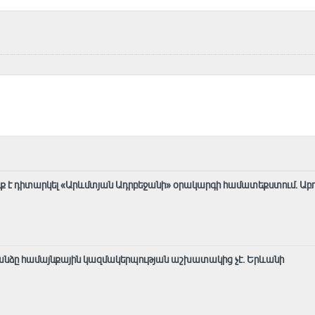
ք է դիտարկել «Արևմտյան Ադրբեջանի» օրակարգի համատեքստում․ Աբ
նձը համայնքային կազմակերպության աշխատակից չէ․ Երևանի