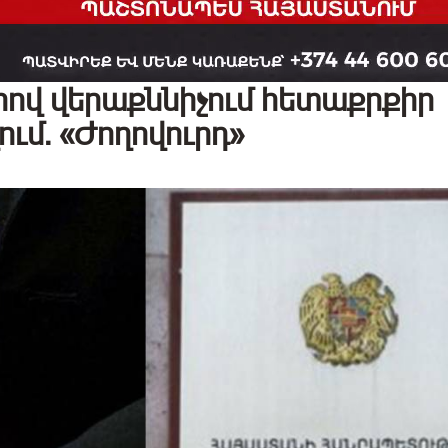
րով վերաքննիչում հետաքրքիր
ւմ․ «Ժողովուրդ»