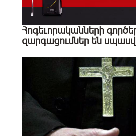
Հոգեւորականների գործե
զարգացումներ են սպասվո