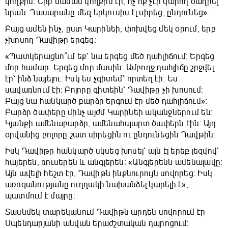
կողքին։ Երբ մաման կողքին էր, ոչ ոք չէր կարող ծաղրել
նրան։ Դասարանը մեզ երկուսիս էլ սիրեց, ընդունեց»։
Բայց ամեն ինչ, ըստ Կարինեի, փոխվեց մեկ օրում, երբ
չխոսող Դավիթը երգեց։
«Պատկերացնո՞ւմ եք՝ նա երգեց մեծ դահլիճում։ Երգեց
մոր համար։ Երգեց մոր մասին։ Ամբողջ դահլիճը շրջվել
էր՝ ինձ նայելու։ Իսկ ես չգիտեմ՝ որտեղ էի։ Ես
սավառնում էի։ Բոլորը գիտեին՝ Դավիթը չի խոսում։
Բայց նա հանկարծ բարձր երգում էր մեծ դահլիճում»։
Բարձր ծափերը մինչ այժմ Կարինեի ականջներում են։
Կյանքի ամենաբարձր, ամենահպարտ ծափերն էին։ Այդ
օրվանից բոլորը շատ սիրեցին ու ընդունեցին Դավթին։
Իսկ Դավիթը հանկարծ սկսեց խոսել՝ այն էլ երեք լեզվով՝
հայերեն, ռուսերեն և անգլերեն։ «Անգլերենն ամենալավը։
Այն ավելի հեշտ էր, Դավիթն ինքնուրույն սովորեց։ Իսկ
առոգանությանը ուղղակի նախանձել կարելի է»,—
պատմում է մայրը։
Տասնմեկ տարեկանում Դավիթն արդեն սովորում էր
Սպենդարյանի անվան երաժշտական դպրոցում։