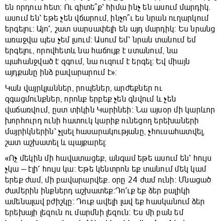
են որդուս հետ։ Ու գիտե՞ք՝ հիմա ինչ են ասում մարդիկ.
ասում են՝ եթե չեն վճարում, ինչո՞ւ ես նրան ուղարկում
երգելու։ Այո՛, շատ սարսափելի են այդ մարդիկ։ Ես նրանց
առաջվա պես չեմ լսում։ Ասում եմ՝ նրան տանում եմ
երգելու, որովհետև նա հաճույք է ստանում, նա
պահանջված է զգում, նա ուզում է երգել։ Եվ միայն
այդքանը ինձ բավարարում է»։
Կան վայրկյաններ, րոպեներ, արժեքներ ու
զգացմունքներ, որոնք երբեք չեն գնվում և չեն
վաճառվում, ըստ տիկին Կարինեի։ Նա այսօր մի կարևոր
խորհուրդ ունի հատուկ կարիք ունեցող երեխաների
մայրիկներին՝ չլսել հասարակությանը, չհուսահատվել,
շատ աշխատել և պայքարել։
«Ոչ մեկին մի հավատացեք, անգամ եթե ասում են՝ հույս
չկա — էլի՛ հույս կա։ Եթե կենտրոն եք տանում մեկ կամ
երեք ժամ, մի բավարարվեք. օրը 24 ժամ ունի։ Մնացած
ժամերին ինքներդ աշխատեք։Դո՛ւք եք ձեր բալիկի
ամենալավ բժիշկը։ Դուք ավելի լավ եք հասկանում ձեր
երեխայի լեզուն ու մարմնի լեզուն։ Ես մի բան եմ