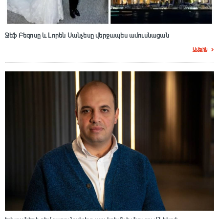
Ջեֆ Բեզոսը և Լորեն Սանչեսը վերջապես ամուսնացան
Ավելին