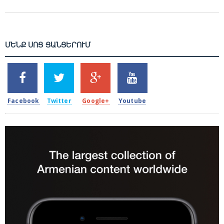
ՄԵՆՔ ՍՈՑ ՑԱՆՑԵՐՈՒՄ
SHARES
TWEETS
SHARES
SHARES
2k
1.5k
203
620
Facebook
Twitter
Google+
Youtube