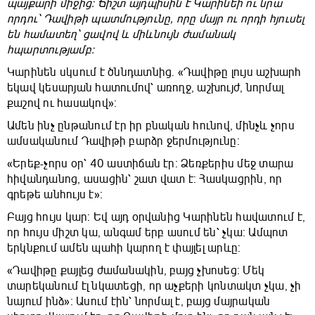
պայքարի միջից։ Ճիշտ այդպիսին է Կարինեի ու նրա
որդու՝ Դավիթի պատմությունը, որը մայր ու որդի հյուսել
են համատեղ՝ ցավով և միևնույն ժամանակ
հպարտությամբ։
Կարինեն սկսում է ծննդատնից. «Դավիթը լույս աշխարհ
եկավ կեսարյան հատումով՝ առողջ, աշխույժ, նորմալ
քաշով ու հասակով»։
Ամեն ինչ ընթանում էր իր բնական հունով, մինչև չորս
ամսականում Դավիթի բարձր ջերմությունը։
«Երեք-չորս օր՝ 40 աստիճան էր։ Ձեռքերիս մեջ տարա
հիվանդանոց, ասացին՝ շատ վատ է։ Հասկացրին, որ
գրեթե անհույս է»։
Բայց հույս կար։ Եվ այդ օրվանից Կարինեն հավատում է,
որ հույս միշտ կա, անգամ երբ ասում են՝ չկա։ Ամպոտ
երկնքում ամեն պահի կարող է փայլել արևը։
«Դավիթը քայլեց ժամանակին, բայց չխոսեց։ Մեկ
տարեկանում էլ նկատեցի, որ աչքերի կոնտակտ չկա, չի
նայում ինձ»։ Ասում էին՝ նորմալ է, բայց մայրական