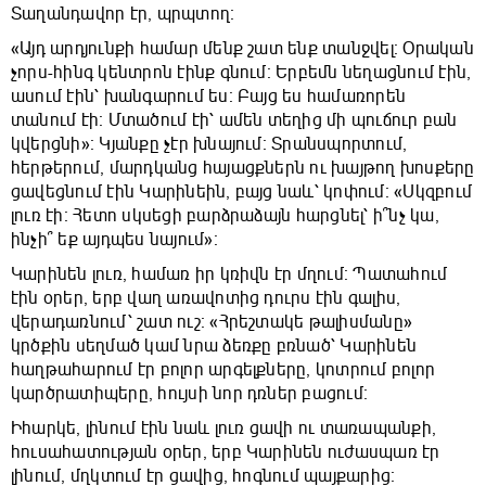
Տաղանդավոր էր, պրպտող։
«Այդ արդյունքի համար մենք շատ ենք տանջվել։ Օրական
չորս-հինգ կենտրոն էինք գնում։ Երբեմն նեղացնում էին,
ասում էին՝ խանգարում ես։ Բայց ես համառորեն
տանում էի։ Մտածում էի՝ ամեն տեղից մի պուճուր բան
կվերցնի»։ Կյանքը չէր խնայում։ Տրանսպորտում,
հերթերում, մարդկանց հայացքներն ու խայթող խոսքերը
ցավեցնում էին Կարինեին, բայց նաև՝ կոփում։ «Սկզբում
լուռ էի։ Հետո սկսեցի բարձրաձայն հարցնել՝ ի՞նչ կա,
ինչի՞ եք այդպես նայում»։
Կարինեն լուռ, համառ իր կռիվն էր մղում։ Պատահում
էին օրեր, երբ վաղ առավոտից դուրս էին գալիս,
վերադառնում՝ շատ ուշ։ «Հրեշտակե թալիսմանը»
կրծքին սեղմած կամ նրա ձեռքը բռնած՝ Կարինեն
հաղթահարում էր բոլոր արգելքները, կոտրում բոլոր
կարծրատիպերը, հույսի նոր դռներ բացում։
Իհարկե, լինում էին նաև լուռ ցավի ու տառապանքի,
հուսահատության օրեր, երբ Կարինեն ուժասպառ էր
լինում, մղկտում էր ցավից, հոգնում պայքարից։