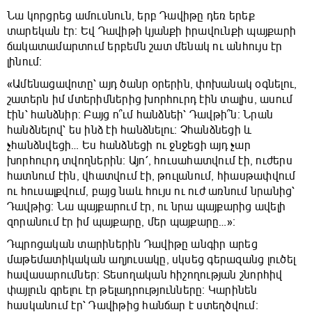
Նա կորցրեց ամուսնուն, երբ Դավիթը դեռ երեք
տարեկան էր։ Եվ Դավիթի կյանքի իրավունքի պայքարի
ճակատամարտում երբեմն շատ մենակ ու անհույս էր
լինում։
«Ամենացավոտը՝ այդ ծանր օրերին, փոխանակ օգնելու,
շատերն իմ մտերիմներից խորհուրդ էին տալիս, ասում
էին՝ հանձնիր։ Բայց ո՞ւմ հանձնեի՝ Դավթի՞ն։ Նրան
հանձնելով՝ ես ինձ էի հանձնելու։ Չհանձնեցի և
չհանձնվեցի… Ես հանձնեցի ու ջնջեցի այդ չար
խորհուրդ տվողներին։ Այո՛, հուսահատվում էի, ուժերս
հատնում էին, վհատվում էի, թուլանում, հիասթափվում
ու հուսալքվում, բայց նաև հույս ու ուժ առնում նրանից՝
Դավթից։ Նա պայքարում էր, ու նրա պայքարից ավելի
զորանում էր իմ պայքարը, մեր պայքարը…»։
Դպրոցական տարիներին Դավիթը անգիր արեց
մաթեմատիկական աղյուսակը, սկսեց գերազանց լուծել
հավասարումներ։ Տեսողական հիշողության շնորհիվ
փայլուն գրելու էր թելադրությունները։ Կարինեն
հասկանում էր՝ Դավիթից հանճար է ստեղծվում։