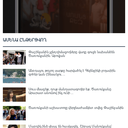
ԱՄԵՆԱ ԸՆԹԵՐՑՎՈՂ
Փաշինյանին չընդդիմացողները վաղը գուցե նախանձեն
Ծառուկյանին. Աբովյան
Անօդաչու թռչող սարքը հարվածել է Գելենջիկի լողափին.
զոհեր կան (Տեսանյու ...
Սուս մնացեք, դուք մանդատագողեր եք․ Ծառուկյանը
Արարատ անունով ինչ ունի ...
Ծառուկյանի աշխատողը վերջնաժամկետ տվեց Փաշինյանին
Մարդիկ ինձ սխալ են հասկացել. Շիրազ Մանուկյանը՝