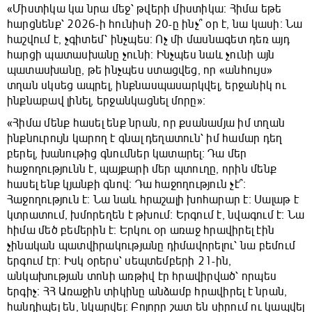
«Միստիկա կա նրա մեջ՝ թվերի միստիկա։ Հիմա եթե
հարցնենք՝ 2026-ի հունիսի 20-ը ինչ՞ օր է, նա կասի։ Նա
հաշվում է, չգիտեմ՝ ինչպես։ Ոչ մի մասնագետ դեռ այդ
հարցի պատասխանը չունի։ Ինչպես նաև չունի այն
պատասխանը, թե ինչպես ստացվեց, որ «անհույս»
տղան սկսեց ապրել, ինքնասպասարկվել, երջանիկ ու
ինքնաբավ լինել, երջանկացնել մորը»։
«Հիմա մենք հասել ենք նրան, որ քսանամյա իմ տղան
ինքնուրույն կարող է գնալ դեղատուն՝ իմ համար դեղ
բերել, խանութից գնումներ կատարել։ Դա մեր
հաջողությունն է, պայքարի մեր պտուղը, որին մենք
հասել ենք կյանքի գնով։ Դա հաջողություն չէ՞։
Հաջողություն է։ Նա նաև հրաշալի խոհարար է։ Սալաթ է
կտրատում, խմորեղեն է թխում։ Երգում է, նվագում է։ Նա
հիմա մեծ բեմերին է։ Երկու օր առաջ հրավիրել էին
չինական պատվիրակությանը դիմավորելու՝ նա բեմում
երգում էր։ Իսկ օրերս՝ սեպտեմբերի 21-ին,
անկախության տոնի առթիվ էր հրավիրված՝ որպես
երգիչ։ ՀՀ Առաջին տիկինը անձամբ հրավիրել է նրան,
հանդիպել են, նկարվել։ Բոլորը շատ են սիրում ու կապվել