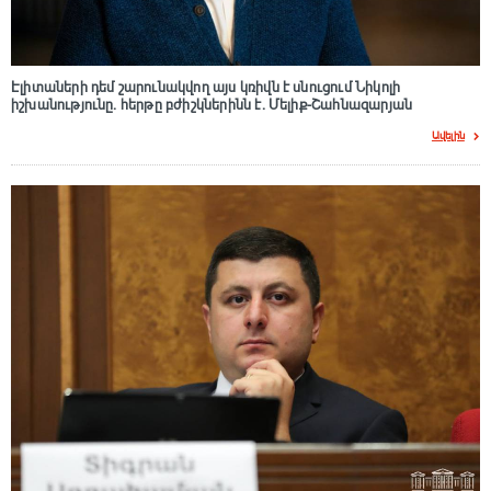
Էլիտաների դեմ շարունակվող այս կռիվն է սնուցում Նիկոլի
իշխանությունը. հերթը բժիշկներինն է. Մելիք-Շահնազարյան
Ավելին