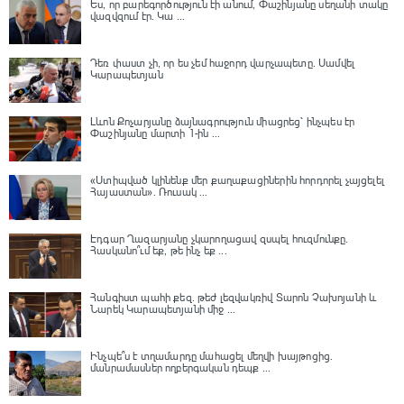
Ես, որ բարեգործություն էի անում, Փաշինյանը սեղանի տակը
վազվզում էր․ Կա ...
Դեռ փաստ չի, որ ես չեմ հաջորդ վարչապետը․ Սամվել
Կարապետյան
Լևոն Քոչարյանը ձայնագրություն միացրեց՝ ինչպես էր
Փաշինյանը մարտի 1-ին ...
«Ստիպված կլինենք մեր քաղաքացիներին հորդորել չայցելել
Հայաստան»․ Ռուսակ ...
Էդգար Ղազարյանը չկարողացավ զսպել հուզմունքը.
Հասկանո՞ւմ եք, թե ինչ եք ...
Հանգիստ պահի քեզ. թեժ լեզվակռիվ Տարոն Չախոյանի և
Նարեկ Կարապետյանի միջ ...
Ինչպե՞ս է տղամարդը մահացել մեղվի խայթոցից.
մանրամասներ ողբերգական դեպք ...