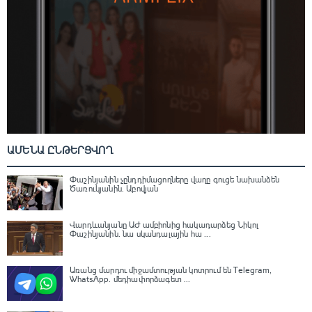
ԱՄԵՆԱ ԸՆԹԵՐՑՎՈՂ
Փաշինյանին չընդդիմացողները վաղը գուցե նախանձեն
Ծառուկյանին. Աբովյան
Վարդևանյանը ԱԺ ամբիոնից հակադարձեց Նիկոլ
Փաշինյանին․ նա սկանդալային հա ...
Առանց մարդու միջամտության կոտրում են Telegram,
WhatsApp․ մեդիափորձագետ ...