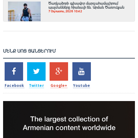
Ծաղկաձորի գլխավոր մարզահամալիրում
պայմանները հիանալի են․ Արման Ծառուկյան
7 Օգոստոս, 2026 10:42
ՄԵՆՔ ՍՈՑ ՑԱՆՑԵՐՈՒՄ
SHARES
TWEETS
SHARES
SHARES
2k
1.5k
203
620
Facebook
Twitter
Google+
Youtube