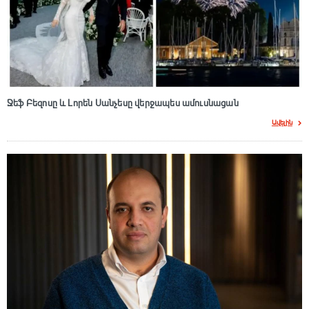
Ջեֆ Բեզոսը և Լորեն Սանչեսը վերջապես ամուսնացան
Ավելին