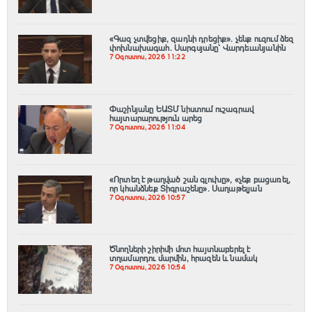
«Գազ չտվեցիք, զադնի դրեցիք». չենք ուզում ձեզ
փոխնախագահ. Սարգսյանը՝ Վարդեւանյանին
7 Օգոստոս, 2026 11:22
Փաշինյանը ԵԱՏՄ նիստում ուշագրավ
հայտարարություն արեց
7 Օգոստոս, 2026 11:04
«Որտեղ է թաղված շան գլուխը», «չեք բացառել,
որ կհանձնեք Տիգրաշենը». Սաղաթելյան
7 Օգոստոս, 2026 10:57
Ծնողների շիրիմի մոտ հայտնաբերել է
տղամարդու մարմին, հրազեն և նամակ
7 Օգոստոս, 2026 10:54