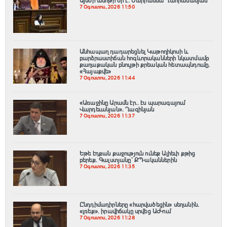
Այսօր ամոթի օր է. Մարիաննա Ղահրամանյան
7 Օգոստոս, 2026 11:50
Անհապաղ դադարեցնել Կաթողիկոսի և
բարձրաստիճան հոգևորականների նկատմամբ
քաղաքական բնույթի քրեական հետապնդումը.
«Հայաքվե»
7 Օգոստոս, 2026 11:44
«Առաջինը Արամն էր.. էս պարագայում
Վարդեւանյան». Ղազինյան
7 Օգոստոս, 2026 11:37
Եթե էդքան քաջություն ունեք Ալիեւի քթից
բերեք. Գալստյանը՝ ՔՊ-ականներին
7 Օգոստոս, 2026 11:35
Ընդդիմադիրները «հարվածեցին» սեղանին.
«լռեք». իրավիճակը սրվեց ԱԺ-ում
7 Օգոստոս, 2026 11:28