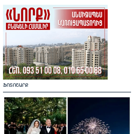
ՖՈՏՈՇԱՐՔ