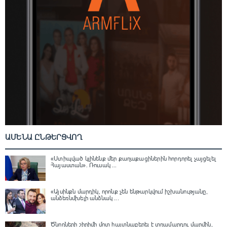
ԱՄԵՆԱ ԸՆԹԵՐՑՎՈՂ
«Ստիպված կլինենք մեր քաղաքացիներին հորդորել չայցելել
Հայաստան»․ Ռուսակ ...
«Այսինքն մարդիկ, որոնք չեն ենթարկվում իշխանությանը,
անձեռնմխելի անձնակ ...
Ծնողների շիրիմի մոտ հայտնաբերել է տղամարդու մարմին,