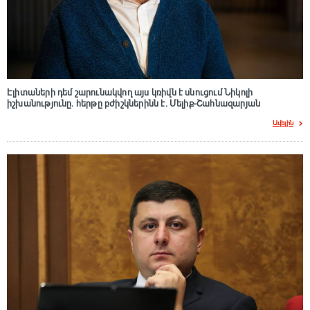
Էլիտաների դեմ շարունակվող այս կռիվն է սնուցում Նիկոլի
իշխանությունը. հերթը բժիշկներինն է. Մելիք-Շահնազարյան
Ավելին