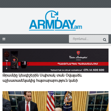
Թրամփը կեսգիշերին Սպիտակ տան Օվալաձև
աշխատասենյակից հայտարարություն կանի