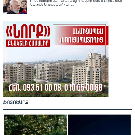
Իրեն հարգող մարդն առանց հրավերի գնու՞մ է որևէ տեղ.
Նաթան Սրբազանը՝ Վեհ ...
ՖՈՏՈՇԱՐՔ