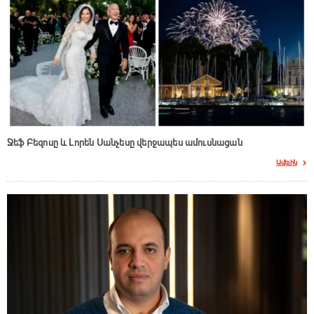
Ջեֆ Բեզոսը և Լորեն Սանչեսը վերջապես ամուսնացան
Ավելին