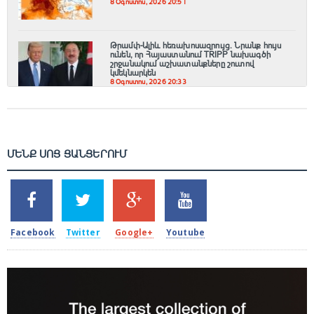
8 Օգոստոս, 2026 20:51
Թրամփ-Ալիև հեռախոսազրույց. Նրանք հույս
ունեն, որ Հայաստանում TRIPP նախագծի
շրջանակում աշխատանքները շուտով
կմեկնարկեն
8 Օգոստոս, 2026 20:33
ՄԵՆՔ ՍՈՑ ՑԱՆՑԵՐՈՒՄ
SHARES
TWEETS
SHARES
SHARES
2k
1.5k
203
620
Facebook
Twitter
Google+
Youtube