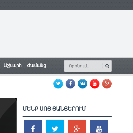
Աշխարհ
Ժամանց
ՄԵՆՔ ՍՈՑ ՑԱՆՑԵՐՈՒՄ
SHARES
TWEETS
SHARES
SHARES
2k
1.5k
203
620