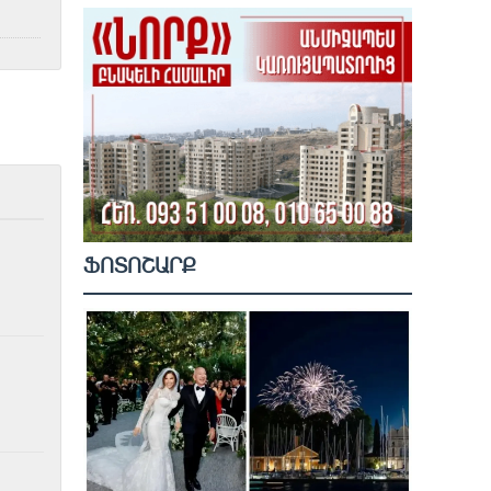
ՖՈՏՈՇԱՐՔ