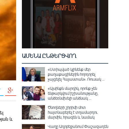
ԱՄԵՆԱ ԸՆԹԵՐՑՎՈՂ
«Ստիպված կլինենք մեր
քաղաքացիներին հորդորել
չայցելել Հայաստան»․ Ռուսակ ...
«Այսինքն մարդիկ, որոնք չեն
ենթարկվում իշխանությանը,
անձեռնմխելի անձնակ ...
Ծնողների շիրիմի մոտ
հայտնաբերել է տղամարդու
ել
մարմին, հրազեն և նամակ
թյան և
Վաղը Ադրբեջանում Փաշազադեն