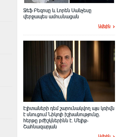
Ջեֆ Բեզոսը և Լորեն Սանչեսը
վերջապես ամուսնացան
Ավելին
Էլիտաների դեմ շարունակվող այս կռիվն
է սնուցում Նիկոլի իշխանությունը.
հերթը բժիշկներինն է. Մելիք-
Շահնազարյան
Ավելին