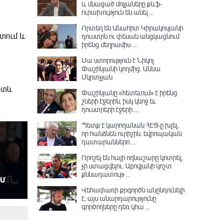
և մնացած մոլլաները քևֆ-
ուրախություն են անել ...
Որտեղ են Անահիտ Կիրակոսյանի
տում և
դուստրն ու փեսան անցկացնում
իրենց մեղրամիս ...
Սա ստորություն է Նիկոլ
Փաշինյանի կողմից․ Աննա
Մկրտչյան
ետև
Փաշինյանը «հետեւում» է իրենց
շների էջերին, իսկ կնոջ եւ
դուստրերի էջերի ...
Պետք է կարողանան ՀԷՑ-ը խլել,
որ հանձնեն ուրիշին. եվրոպական
դատարաններո ...
Որոշել են հայի ողնաշարը կոտրել,
չի ստացվելու․ Աբովյանի կոշտ
քննադատութ ...
Վեհափառի քրգործն անընդունելի
է, այս անարդարությունը
գործողները դեռ կհա ...