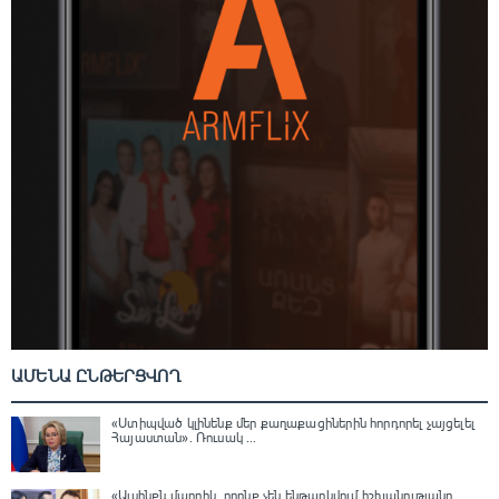
ԱՄԵՆԱ ԸՆԹԵՐՑՎՈՂ
«Ստիպված կլինենք մեր քաղաքացիներին հորդորել չայցելել
Հայաստան»․ Ռուսակ ...
«Այսինքն մարդիկ, որոնք չեն ենթարկվում իշխանությանը,