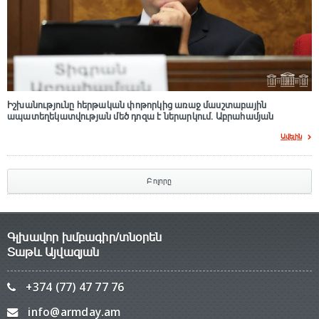
Իշխանությունը հերթական փոթորկից առաջ մասշտաբային
ապատեղեկատվության մեծ դnզա է ներարկում․ Աբրահամյան
Ավելին
Բոլորը
Գլխավոր խմբագիր/տնօրեն
Տաթև Այվազյան
+374 (77) 47 77 76
info@armday.am