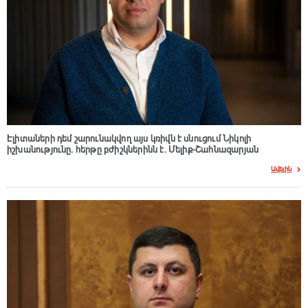
Էլիտաների դեմ շարունակվող այս կռիվն է սնուցում Նիկոլի
իշխանությունը. հերթը բժիշկներինն է. Մելիք-Շահնազարյան
Ավելին