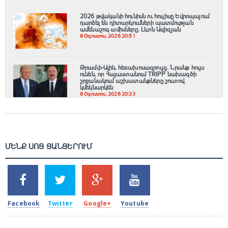
2026 թվականի հունիսն ու հուլիսը Եվրոպայում
դարձել են դիտարկումների պատմության
ամենաշոգ ամիսները․ Լևոն Ազիզյան
8 Օգոստոս, 2026 20:51
Թրամփ-Ալիև հեռախոսազրույց. Նրանք հույս
ունեն, որ Հայաստանում TRIPP նախագծի
շրջանակում աշխատանքները շուտով
կմեկնարկեն
8 Օգոստոս, 2026 20:33
ՄԵՆՔ ՍՈՑ ՑԱՆՑԵՐՈՒՄ
SHARES
TWEETS
SHARES
SHARES
2k
1.5k
203
620
Facebook
Twitter
Google+
Youtube