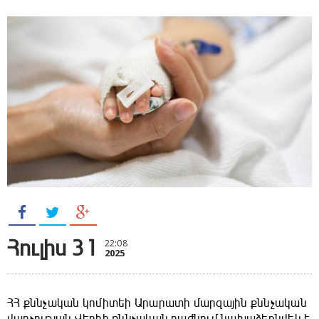
Հուլիս 31
22:08
2025
ՀՀ քննչական կոմիտեի Արարատի մարզային քննչական
վարչության Վեդիի քննչական բաժնում նախաձեռնվեկ է