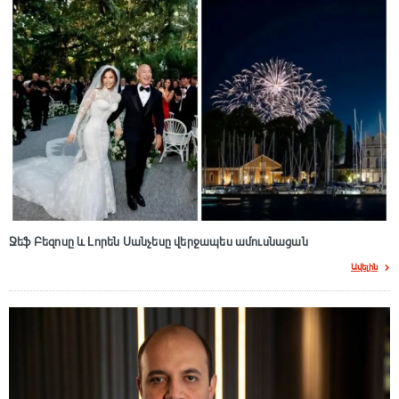
Ջեֆ Բեզոսը և Լորեն Սանչեսը վերջապես ամուսնացան
Ավելին