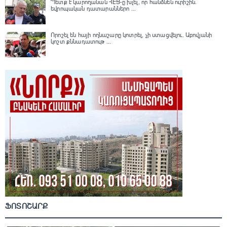
Պետք է կարողանան ՀԷՑ-ը խլել, որ հանձնեն ուրիշին.
եվրոպական դատարաններո ...
Որոշել են հայի ողնաշարը կոտրել, չի ստացվելու․ Աբովյանի
կոշտ քննադատութ ...
ՖՈՏՈՇԱՐՔ