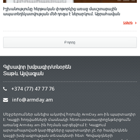
Իշխանությունը հերթական փոթորկից առաջ մասշտաբային
ապատեղեկատվության մեծ դnզա է ներարկում․ Աբրահամյան
Ավելին
Բոլորը
Գլխավոր խմբագիր/տնօրեն
Տաթև Այվազյան
+374 (77) 47 77 76
info@armday.am
Մեջբերումներ անելիս ակտիվ հղումը ArmDay.am-ին պարտադիր
է: Կայքի հոդվածների մասնակի հեռուստառադիոընթերցումն
առանց Armday.am-ին հղման արգելվում է: Կայքում
արտահայտված կարծիքները պարտադիր չէ, որ համընկնեն
կայքի խմբագրության տեսակետի հետ: Գովազդների