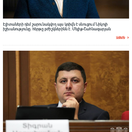
Էլիտաների դեմ շարունակվող այս կռիվն է սնուցում Նիկոլի
իշխանությունը. հերթը բժիշկներինն է. Մելիք-Շահնազարյան
Ավելին