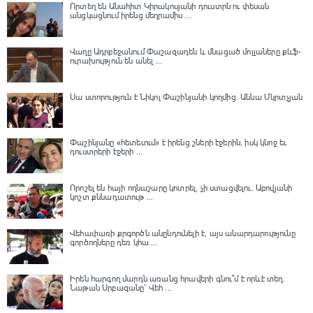
Որտեղ են Անահիտ Կիրակոսյանի դուստրն ու փեսան
անցկացնում իրենց մեղրամիս ...
Վաղը Ադրբեջանում Փաշազադեն և մնացած մոլլաները քևֆ-
ուրախություն են անել ...
Սա ստորություն է Նիկոլ Փաշինյանի կողմից․ Աննա Մկրտչյան
Փաշինյանը «հետեւում» է իրենց շների էջերին, իսկ կնոջ եւ
դուստրերի էջերի ...
Որոշել են հայի ողնաշարը կոտրել, չի ստացվելու․ Աբովյանի
կոշտ քննադատութ ...
Վեհափառի քրգործն անընդունելի է, այս անարդարությունը
գործողները դեռ կհա ...
Իրեն հարգող մարդն առանց հրավերի գնու՞մ է որևէ տեղ.
Նաթան Սրբազանը՝ Վեհ ...