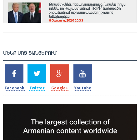
Թրամփ-Ալիև հեռախոսազրույց. Նրանք հույս
ունեն, որ Հայաստանում TRIPP նախագծի
շրջանակում աշխատանքները շուտով
կմեկնարկեն
8 Օգոստոս, 2026 20:33
ՄԵՆՔ ՍՈՑ ՑԱՆՑԵՐՈՒՄ
SHARES
TWEETS
SHARES
SHARES
2k
1.5k
203
620
Facebook
Twitter
Google+
Youtube