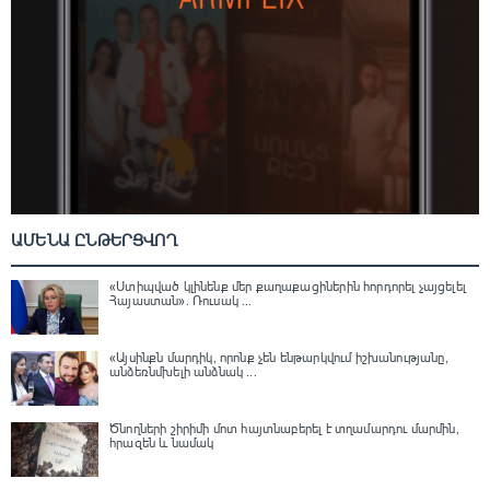
ԱՄԵՆԱ ԸՆԹԵՐՑՎՈՂ
«Ստիպված կլինենք մեր քաղաքացիներին հորդորել չայցելել
Հայաստան»․ Ռուսակ ...
«Այսինքն մարդիկ, որոնք չեն ենթարկվում իշխանությանը,
անձեռնմխելի անձնակ ...
Ծնողների շիրիմի մոտ հայտնաբերել է տղամարդու մարմին,
հրազեն և նամակ