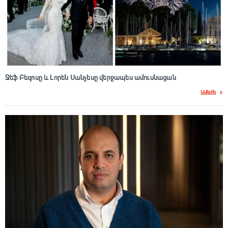
Ջեֆ Բեզոսը և Լորեն Սանչեսը վերջապես ամուսնացան
Ավելին