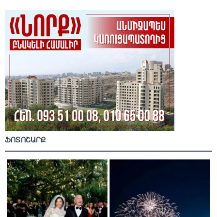
ՖՈՏՈՇԱՐՔ