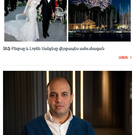
Ջեֆ Բեզոսը և Լորեն Սանչեսը վերջապես ամուսնացան
Ավելին