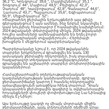
36,2 °C, Կոնգոյում՝ 39,6 °, Մալդիվներում՝ 35,1 °,
Տոգոյում՝ 44°, Մալիում՝ 48,5°, Բելիզում՝ 42,3°,
Չադում՝ 48°, Կամբոջայում՝ 42,8°, Գանայում՝ 44,6°,
Լաոսում՝ 43,7°, Պալաուում՝ 35,6°, Եգիպտոսում՝
50,9°, Մեքսիկայում՝ 52°։
«Ծայրահեղ ջերմային երևույթների այս թիվը
գերազանցում է այն ամենը, ինչ երբևէ նկատվել է
կամ նույնիսկ հնարավոր է համարվել նախկինում:
2024 թվականի փետրվարից մինչև 2024 թվականի
հուլիս ամիսները ամենաբարձրն են եղել բոլոր
վիճակագրական տվյալներում»,- Հերերայի
խոսքերն է մեջբերում պարբերականը։
Պարբերականը նշում է, որ 2024 թվականին
տարբեր երկրներում գրանցվել են նաև 130
ամսական ջերմային ռեկորդներ, իսկ տասնյակ
հազարավոր տեղական առավելագույններ
գրանցվել են աշխարհի տարբեր մոնիտորինգային
կայաններում։
Համաշխարհային օդերևութաբանական
կազմակերպության կանխատեսմամբ, գլոբալ
ջերմաստիճանը կարող է հասնել ռեկորդային
առավելագույնի առաջիկա հինգ տարում: Դրան
կնպաստեն ջերմոցային գազերը և օվկիանոսային
հոսանքների փուլերի փոփոխությունը Լա-Նինայից
մինչև Էլ-Նինյո:
Այս երեւույթը կազդի ոչ միայն մոլորակի միջին
ջերմաստիճանի, այլև տեղումների ռեժիմի վրա։