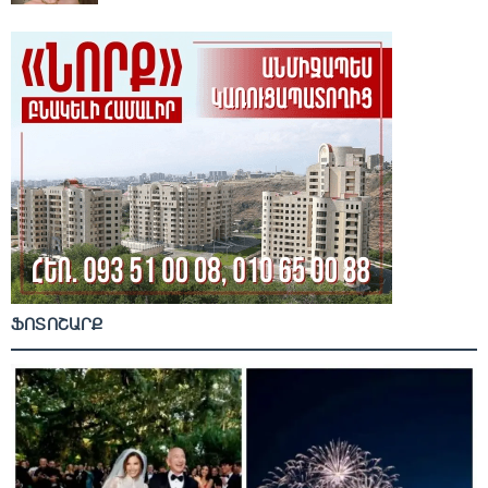
ՖՈՏՈՇԱՐՔ