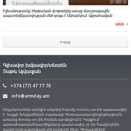
Իշխանությունը հերթական փոթորկից առաջ մասշտաբային
ապատեղեկատվության մեծ դnզա է ներարկում․ Աբրահամյան
Ավելին
Բոլորը
Գլխավոր խմբագիր/տնօրեն
Տաթև Այվազյան
+374 (77) 47 77 76
info@armday.am
Մեջբերումներ անելիս ակտիվ հղումը ArmDay.am-ին պարտադիր
է: Կայքի հոդվածների մասնակի հեռուստառադիոընթերցումն
առանց Armday.am-ին հղման արգելվում է: Կայքում
արտահայտված կարծիքները պարտադիր չէ, որ համընկնեն
կայքի խմբագրության տեսակետի հետ: Գովազդների