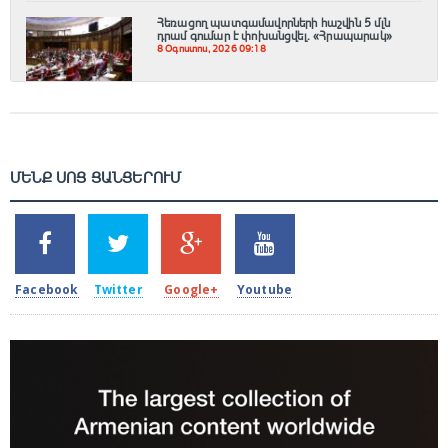
Հեռացող պատգամավորների հաշվին 5 մլն
դրամ գումար է փոխանցվել․ «Հրապարակ»
8 Օգոստոս, 2026 09:18
ՄԵՆՔ ՍՈՑ ՑԱՆՑԵՐՈՒՄ
SHARES
TWEETS
SHARES
SHARES
2k
1.5k
203
620
Facebook
Twitter
Google+
Youtube