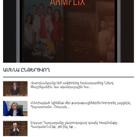
ԱՄԵՆԱ ԸՆԹԵՐՑՎՈՂ
Վարդևանյանը ԱԺ ամբիոնից հակադարձեց Նիկոլ
Փաշինյանին․ նա սկանդալային հա ...
«Ստիպված կլինենք մեր քաղաքացիներին հորդորել չայցելել
Հայաստան»․ Ռուսակ ...
Էդգար Ղազարյանը չկարողացավ զսպել հուզմունքը.
Հասկանո՞ւմ եք, թե ինչ եք ...