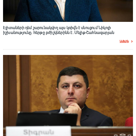
Էլիտաների դեմ շարունակվող այս կռիվն է սնուցում Նիկոլի
իշխանությունը. հերթը բժիշկներինն է. Մելիք-Շահնազարյան
Ավելին